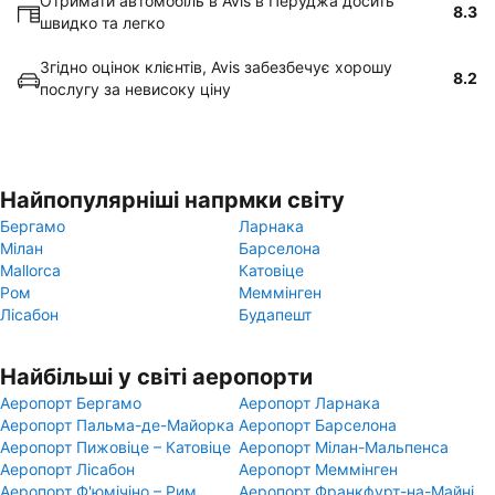
Отримати автомобіль в Avis в Перуджа досить
8.3
швидко та легко
Згідно оцінок клієнтів, Avis забезбечує хорошу
8.2
послугу за невисоку ціну
Найпопулярніші напрмки світу
Бергамо
Ларнака
Мілан
Барселона
Mallorca
Катовіце
Ром
Меммінген
Лісабон
Будапешт
Найбільші у світі аеропорти
Аеропорт Бергамо
Аеропорт Ларнака
Аеропорт Пальма-де-Майорка
Аеропорт Барселона
Аеропорт Пижовіце – Катовіце
Аеропорт Мілан-Мальпенса
Аеропорт Лісабон
Аеропорт Меммінген
Аеропорт Ф'юмічіно – Рим
Аеропорт Франкфурт-на-Майні