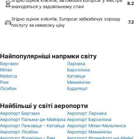
Згідно оцінок клієнтів, автомобілі Europcar у Местре
8.2
знаходяться у задовільному стані
Згідно оцінок клієнтів, Europcar забезбечує хорошу
7.2
послугу за невисоку ціну
Найпопулярніші напрмки світу
Бергамо
Ларнака
Мілан
Барселона
Mallorca
Катовіце
Ром
Меммінген
Лісабон
Будапешт
Найбільші у світі аеропорти
Аеропорт Бергамо
Аеропорт Ларнака
Аеропорт Пальма-де-Майорка
Аеропорт Барселона
Аеропорт Пижовіце – Катовіце
Аеропорт Мілан-Мальпенса
Аеропорт Лісабон
Аеропорт Меммінген
Аеропорт Ф'юмічіно – Рим
Аеропорт Франкфурт-на-Майні