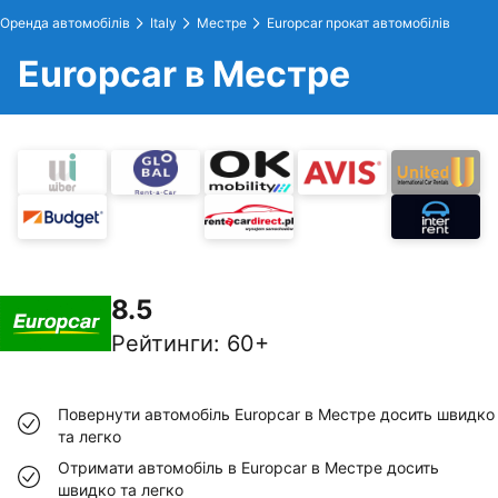
Оренда автомобілів
Italy
Местре
Europcar прокат автомобілів
Europcar в Местре
8.5
Рейтинги
:
60+
Повернути автомобіль Europcar в Местре досить швидко
та легко
Отримати автомобіль в Europcar в Местре досить
швидко та легко