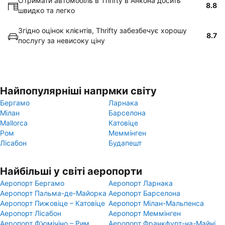
Отримати автомобіль в Thrifty в Анкона досить
8.8
швидко та легко
Згідно оцінок клієнтів, Thrifty забезбечує хорошу
8.7
послугу за невисоку ціну
Найпопулярніші напрмки світу
Бергамо
Ларнака
Мілан
Барселона
Mallorca
Катовіце
Ром
Меммінген
Лісабон
Будапешт
Найбільші у світі аеропорти
Аеропорт Бергамо
Аеропорт Ларнака
Аеропорт Пальма-де-Майорка
Аеропорт Барселона
Аеропорт Пижовіце – Катовіце
Аеропорт Мілан-Мальпенса
Аеропорт Лісабон
Аеропорт Меммінген
Аеропорт Ф'юмічіно – Рим
Аеропорт Франкфурт-на-Майні