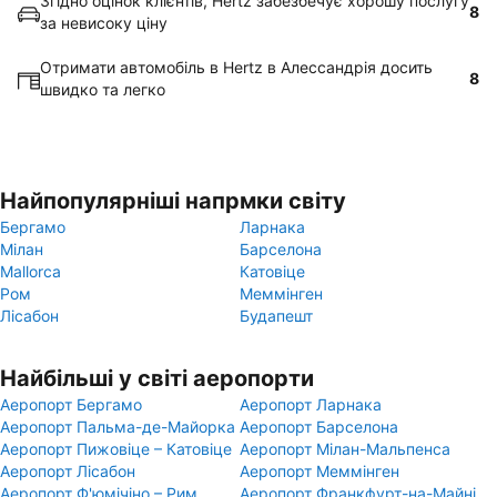
Згідно оцінок клієнтів, Hertz забезбечує хорошу послугу
8
за невисоку ціну
Отримати автомобіль в Hertz в Алессандрія досить
8
швидко та легко
Найпопулярніші напрмки світу
Бергамо
Ларнака
Мілан
Барселона
Mallorca
Катовіце
Ром
Меммінген
Лісабон
Будапешт
Найбільші у світі аеропорти
Аеропорт Бергамо
Аеропорт Ларнака
Аеропорт Пальма-де-Майорка
Аеропорт Барселона
Аеропорт Пижовіце – Катовіце
Аеропорт Мілан-Мальпенса
Аеропорт Лісабон
Аеропорт Меммінген
Аеропорт Ф'юмічіно – Рим
Аеропорт Франкфурт-на-Майні