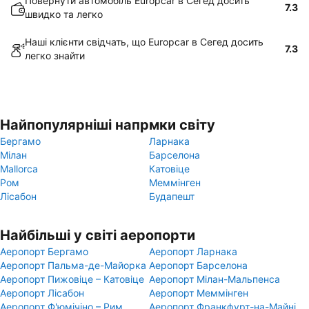
Повернути автомобіль Europcar в Сегед досить
7.3
швидко та легко
Наші клієнти свідчать, що Europcar в Сегед досить
7.3
легко знайти
Найпопулярніші напрмки світу
Бергамо
Ларнака
Мілан
Барселона
Mallorca
Катовіце
Ром
Меммінген
Лісабон
Будапешт
Найбільші у світі аеропорти
Аеропорт Бергамо
Аеропорт Ларнака
Аеропорт Пальма-де-Майорка
Аеропорт Барселона
Аеропорт Пижовіце – Катовіце
Аеропорт Мілан-Мальпенса
Аеропорт Лісабон
Аеропорт Меммінген
Аеропорт Ф'юмічіно – Рим
Аеропорт Франкфурт-на-Майні