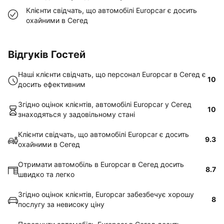
Клієнти свідчать, що автомобілі Europcar є досить
охайними в Сегед
Відгуків Гостей
Наші клієнти свідчать, що персонал Europcar в Сегед є
10
досить ефективним
Згідно оцінок клієнтів, автомобілі Europcar у Сегед
10
знаходяться у задовільному стані
Клієнти свідчать, що автомобілі Europcar є досить
9.3
охайними в Сегед
Отримати автомобіль в Europcar в Сегед досить
8.7
швидко та легко
Згідно оцінок клієнтів, Europcar забезбечує хорошу
8
послугу за невисоку ціну