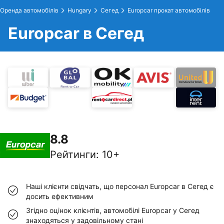
Оренда автомобілів
Hungary
Сегед
Europcar прокат автомобілів
Europcar в Сегед
8.8
Рейтинги
:
10+
Наші клієнти свідчать, що персонал Europcar в Сегед є
досить ефективним
Згідно оцінок клієнтів, автомобілі Europcar у Сегед
знаходяться у задовільному стані