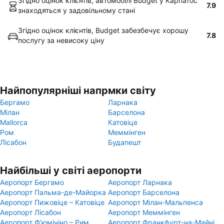
Згідно оцінок клієнтів, автомобілі Budget у Карпатос
7.9
знаходяться у задовільному стані
Згідно оцінок клієнтів, Budget забезбечує хорошу
7.8
послугу за невисоку ціну
Найпопулярніші напрмки світу
Бергамо
Ларнака
Мілан
Барселона
Mallorca
Катовіце
Ром
Меммінген
Лісабон
Будапешт
Найбільші у світі аеропорти
Аеропорт Бергамо
Аеропорт Ларнака
Аеропорт Пальма-де-Майорка
Аеропорт Барселона
Аеропорт Пижовіце – Катовіце
Аеропорт Мілан-Мальпенса
Аеропорт Лісабон
Аеропорт Меммінген
Аеропорт Ф'юмічіно – Рим
Аеропорт Франкфурт-на-Майні