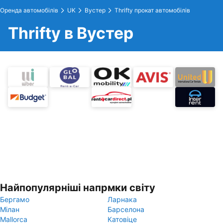
Оренда автомобілів
UK
Вустер
Thrifty прокат автомобілів
Thrifty в Вустер
Найпопулярніші напрмки світу
Бергамо
Ларнака
Мілан
Барселона
Mallorca
Катовіце