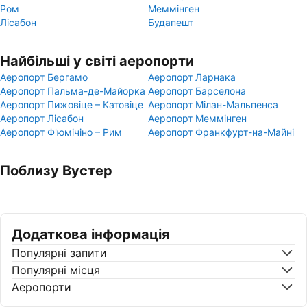
Ром
Меммінген
Лісабон
Будапешт
Найбільші у світі аеропорти
Аеропорт Бергамо
Аеропорт Ларнака
Аеропорт Пальма-де-Майорка
Аеропорт Барселона
Аеропорт Пижовіце – Катовіце
Аеропорт Мілан-Мальпенса
Аеропорт Лісабон
Аеропорт Меммінген
Аеропорт Ф'юмічіно – Рим
Аеропорт Франкфурт-на-Майні
Поблизу Вустер
Додаткова інформація
Популярні запити
Популярні місця
Аеропорти