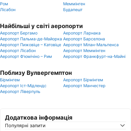
Ром
Меммінген
Лісабон
Будапешт
Найбільші у світі аеропорти
Аеропорт Бергамо
Аеропорт Ларнака
Аеропорт Пальма-де-Майорка
Аеропорт Барселона
Аеропорт Пижовіце – Катовіце
Аеропорт Мілан-Мальпенса
Аеропорт Лісабон
Аеропорт Меммінген
Аеропорт Ф'юмічіно – Рим
Аеропорт Франкфурт-на-Майні
Поблизу Вулвергемптон
Бірмінгем
Аеропорт Бірмінгем
Аеропорт Іст-Мідлендс
Аеропорт Манчестер
Аеропорт Ліверпуль
Додаткова інформація
Популярні запити