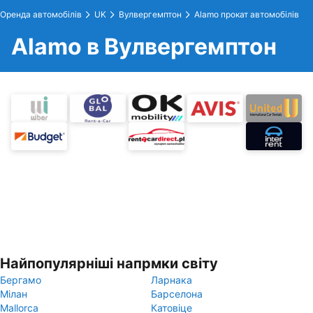
Оренда автомобілів
UK
Вулвергемптон
Alamo прокат автомобілів
Alamo в Вулвергемптон
Найпопулярніші напрмки світу
Бергамо
Ларнака
Мілан
Барселона
Mallorca
Катовіце