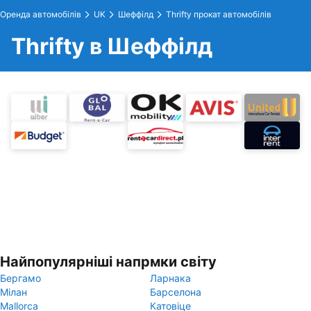
Оренда автомобілів
UK
Шеффілд
Thrifty прокат автомобілів
Thrifty в Шеффілд
Найпопулярніші напрмки світу
Бергамо
Ларнака
Мілан
Барселона
Mallorca
Катовіце