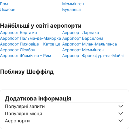
Ром
Меммінген
Лісабон
Будапешт
Найбільші у світі аеропорти
Аеропорт Бергамо
Аеропорт Ларнака
Аеропорт Пальма-де-Майорка
Аеропорт Барселона
Аеропорт Пижовіце – Катовіце
Аеропорт Мілан-Мальпенса
Аеропорт Лісабон
Аеропорт Меммінген
Аеропорт Ф'юмічіно – Рим
Аеропорт Франкфурт-на-Майні
Поблизу Шеффілд
Додаткова інформація
Популярні запити
Популярні місця
Аеропорти