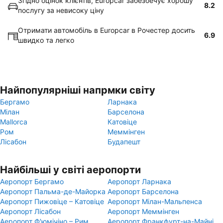
Згідно оцінок клієнтів, Europcar забезбечує хорошу
8.2
послугу за невисоку ціну
Отримати автомобіль в Europcar в Рочестер досить
6.9
швидко та легко
Найпопулярніші напрмки світу
Бергамо
Ларнака
Мілан
Барселона
Mallorca
Катовіце
Ром
Меммінген
Лісабон
Будапешт
Найбільші у світі аеропорти
Аеропорт Бергамо
Аеропорт Ларнака
Аеропорт Пальма-де-Майорка
Аеропорт Барселона
Аеропорт Пижовіце – Катовіце
Аеропорт Мілан-Мальпенса
Аеропорт Лісабон
Аеропорт Меммінген
Аеропорт Ф'юмічіно – Рим
Аеропорт Франкфурт-на-Майні