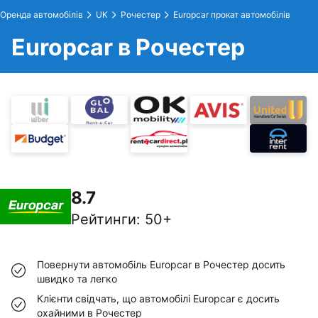
Оренда автомобілів
UK
Рочестер
Europcar прокат автомобілів
Europcar в Рочестер
8.7
Рейтинги
:
50+
Повернути автомобіль Europcar в Рочестер досить
швидко та легко
Клієнти свідчать, що автомобілі Europcar є досить
охайними в Рочестер