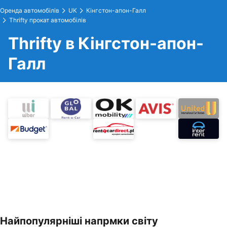
Оренда автомобілів
UK
Кінгстон-апон-Галл
Thrifty прокат автомобілів
Thrifty в Кінгстон-апон-
Галл
Найпопулярніші напрмки світу