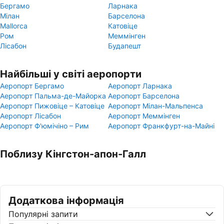
Бергамо
Ларнака
Мілан
Барселона
Mallorca
Катовіце
Ром
Меммінген
Лісабон
Будапешт
Найбільші у світі аеропорти
Аеропорт Бергамо
Аеропорт Ларнака
Аеропорт Пальма-де-Майорка
Аеропорт Барселона
Аеропорт Пижовіце – Катовіце
Аеропорт Мілан-Мальпенса
Аеропорт Лісабон
Аеропорт Меммінген
Аеропорт Ф'юмічіно – Рим
Аеропорт Франкфурт-на-Майні
Поблизу Кінгстон-апон-Галл
Додаткова інформація
Популярні запити