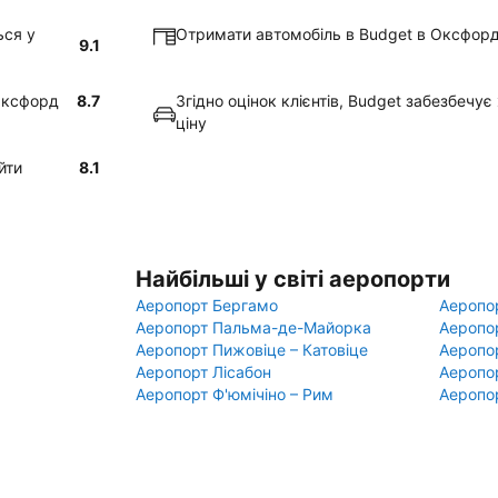
ься у
Отримати автомобіль в Budget в Оксфорд
9.1
 Оксфорд
8.7
Згідно оцінок клієнтів, Budget забезбечу
ціну
йти
8.1
Найбільші у світі аеропорти
Аеропорт Бергамо
Аеропо
Аеропорт Пальма-де-Майорка
Аеропо
Аеропорт Пижовіце – Катовіце
Аеропо
Аеропорт Лісабон
Аеропо
Аеропорт Ф'юмічіно – Рим
Аеропо