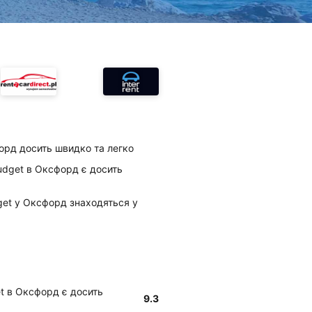
орд досить швидко та легко
Budget в Оксфорд є досить
dget у Оксфорд знаходяться у
et в Оксфорд є досить
9.3