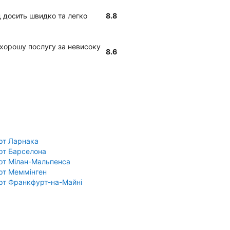
 досить швидко та легко
8.8
є хорошу послугу за невисоку
8.6
рт Ларнака
рт Барселона
рт Мілан-Мальпенса
рт Меммінген
рт Франкфурт-на-Майні