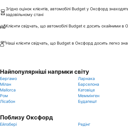
Згідно оцінок клієнтів, автомобілі Budget у Оксфорд знаходят
задовільному стані
Клієнти свідчать, що автомобілі Budget є досить охайними в
Наші клієнти свідчать, що Budget в Оксфорд досить легко зна
Найпопулярніші напрмки світу
Бергамо
Ларнака
Мілан
Барселона
Mallorca
Катовіце
Ром
Меммінген
Лісабон
Будапешт
Поблизу Оксфорд
Ейлзбері
Редінг