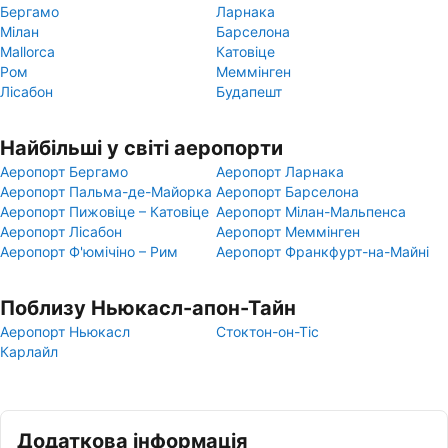
Бергамо
Ларнака
Мілан
Барселона
Mallorca
Катовіце
Ром
Меммінген
Лісабон
Будапешт
Найбільші у світі аеропорти
Аеропорт Бергамо
Аеропорт Ларнака
Аеропорт Пальма-де-Майорка
Аеропорт Барселона
Аеропорт Пижовіце – Катовіце
Аеропорт Мілан-Мальпенса
Аеропорт Лісабон
Аеропорт Меммінген
Аеропорт Ф'юмічіно – Рим
Аеропорт Франкфурт-на-Майні
Поблизу Ньюкасл-апон-Тайн
Аеропорт Ньюкасл
Стоктон-он-Тіс
Карлайл
Додаткова інформація