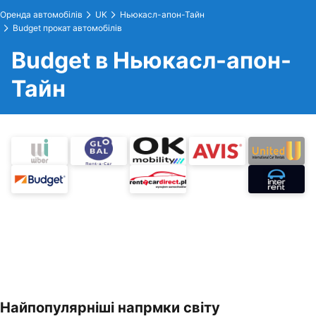
Оренда автомобілів
UK
Ньюкасл-апон-Тайн
Budget прокат автомобілів
Budget в Ньюкасл-апон-
Тайн
Найпопулярніші напрмки світу