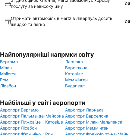
Згідно оцінок клієнтів, Hertz забезбечує хорошу
7.6
послугу за невисоку ціну
Отримати автомобіль в Hertz в Ліверпуль досить
7.6
швидко та легко
Найпопулярніші напрмки світу
Бергамо
Ларнака
Мілан
Барселона
Mallorca
Катовіце
Ром
Меммінген
Лісабон
Будапешт
Найбільші у світі аеропорти
Аеропорт Бергамо
Аеропорт Ларнака
Аеропорт Пальма-де-Майорка
Аеропорт Барселона
Аеропорт Пижовіце – Катовіце
Аеропорт Мілан-Мальпенса
Аеропорт Лісабон
Аеропорт Меммінген
Аеропорт Ф'юмічіно – Рим
Аеропорт Франкфурт-на-Майні