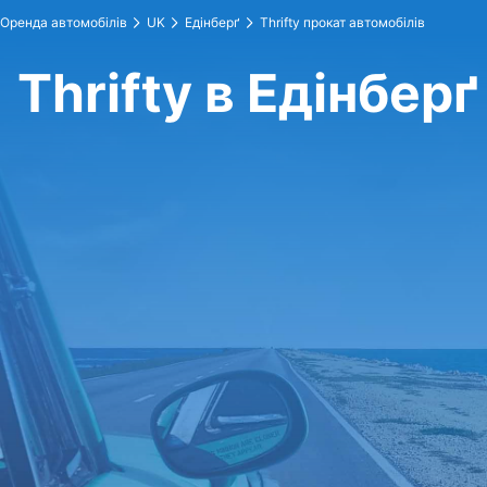
Оренда автомобілів
UK
Едінберґ
Thrifty прокат автомобілів
Thrifty в Едінберґ