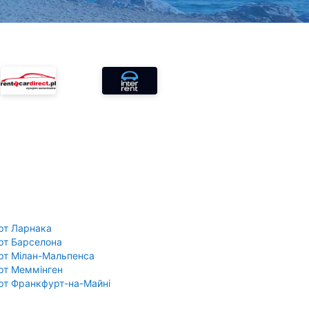
рт Ларнака
рт Барселона
рт Мілан-Мальпенса
рт Меммінген
рт Франкфурт-на-Майні