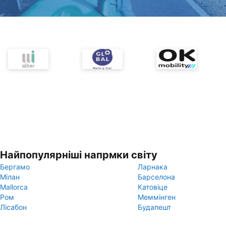
Найпопулярніші напрмки світу
Бергамо
Ларнака
Мілан
Барселона
Mallorca
Катовіце
Ром
Меммінген
Лісабон
Будапешт