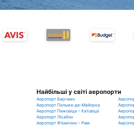
Найбільші у світі аеропорти
Аеропорт Бергамо
Аеропо
Аеропорт Пальма-де-Майорка
Аеропо
Аеропорт Пижовіце – Катовіце
Аеропо
Аеропорт Лісабон
Аеропо
Аеропорт Ф'юмічіно – Рим
Аеропо