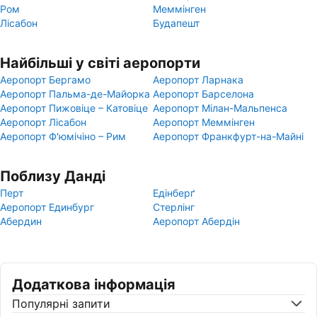
Ром
Меммінген
Лісабон
Будапешт
Найбільші у світі аеропорти
Аеропорт Бергамо
Аеропорт Ларнака
Аеропорт Пальма-де-Майорка
Аеропорт Барселона
Аеропорт Пижовіце – Катовіце
Аеропорт Мілан-Мальпенса
Аеропорт Лісабон
Аеропорт Меммінген
Аеропорт Ф'юмічіно – Рим
Аеропорт Франкфурт-на-Майні
Поблизу Данді
Перт
Едінберґ
Аеропорт Единбург
Стерлінг
Абердин
Аеропорт Абердін
Додаткова інформація
Популярні запити