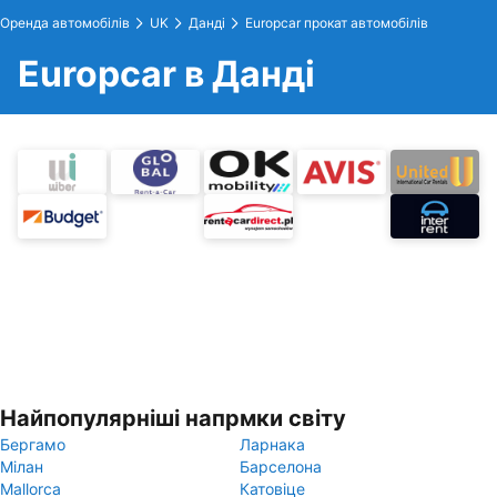
Оренда автомобілів
UK
Данді
Europcar прокат автомобілів
Europcar в Данді
Найпопулярніші напрмки світу
Бергамо
Ларнака
Мілан
Барселона
Mallorca
Катовіце