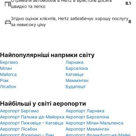
Отримати автомобіль в Hertz в Бристоль досить
8.1
швидко та легко
Згідно оцінок клієнтів, Hertz забезбечує хорошу послугу
8
за невисоку ціну
Найпопулярніші напрмки світу
Бергамо
Ларнака
Мілан
Барселона
Mallorca
Катовіце
Ром
Меммінген
Лісабон
Будапешт
Найбільші у світі аеропорти
Аеропорт Бергамо
Аеропорт Ларнака
Аеропорт Пальма-де-Майорка
Аеропорт Барселона
Аеропорт Пижовіце – Катовіце
Аеропорт Мілан-Мальпенса
Аеропорт Лісабон
Аеропорт Меммінген
Аеропорт Ф'юмічіно – Рим
Аеропорт Франкфурт-на-Майні