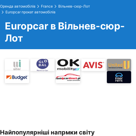
Оренда автомобілів
France
Вільнев-сюр-Лот
Europcar прокат автомобілів
Europcar в Вільнев-сюр-
Лот
Найпопулярніші напрмки світу