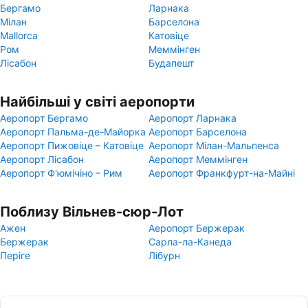
Бергамо
Ларнака
Мілан
Барселона
Mallorca
Катовіце
Ром
Меммінген
Лісабон
Будапешт
Найбільші у світі аеропорти
Аеропорт Бергамо
Аеропорт Ларнака
Аеропорт Пальма-де-Майорка
Аеропорт Барселона
Аеропорт Пижовіце – Катовіце
Аеропорт Мілан-Мальпенса
Аеропорт Лісабон
Аеропорт Меммінген
Аеропорт Ф'юмічіно – Рим
Аеропорт Франкфурт-на-Майні
Поблизу Вільнев-сюр-Лот
Ажен
Аеропорт Бержерак
Бержерак
Сарла-ла-Канеда
Періге
Лібурн