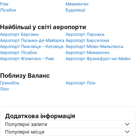
Ром
Меммінген
Лісабон
Будапешт
Найбільші у світі аеропорти
Аеропорт Бергамо
Аеропорт Ларнака
Аеропорт Пальма-де-Майорка
Аеропорт Барселона
Аеропорт Пижовіце – Катовіце
Аеропорт Мілан-Мальпенса
Аеропорт Лісабон
Аеропорт Меммінген
Аеропорт Ф'юмічіно – Рим
Аеропорт Франкфурт-на-Майні
Поблизу Валанс
Гренобль
Аеропорт Ліон
Ліон
Додаткова інформація
Популярні запити
Популярні місця