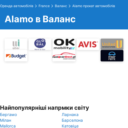
Оренда автомобілів
France
Валанс
Alamo прокат автомобілів
Alamo в Валанс
Найпопулярніші напрмки світу
Бергамо
Ларнака
Мілан
Барселона
Mallorca
Катовіце