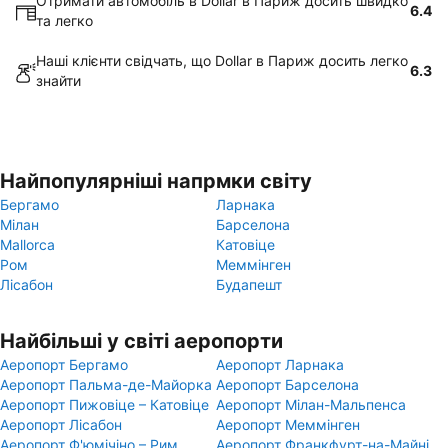
Отримати автомобіль в Dollar в Париж досить швидко
6.4
та легко
Наші клієнти свідчать, що Dollar в Париж досить легко
6.3
знайти
Найпопулярніші напрмки світу
Бергамо
Ларнака
Мілан
Барселона
Mallorca
Катовіце
Ром
Меммінген
Лісабон
Будапешт
Найбільші у світі аеропорти
Аеропорт Бергамо
Аеропорт Ларнака
Аеропорт Пальма-де-Майорка
Аеропорт Барселона
Аеропорт Пижовіце – Катовіце
Аеропорт Мілан-Мальпенса
Аеропорт Лісабон
Аеропорт Меммінген
Аеропорт Ф'юмічіно – Рим
Аеропорт Франкфурт-на-Майні