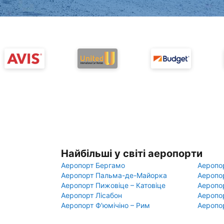
Найбільші у світі аеропорти
Аеропорт Бергамо
Аеропо
Аеропорт Пальма-де-Майорка
Аеропо
Аеропорт Пижовіце – Катовіце
Аеропо
Аеропорт Лісабон
Аеропо
Аеропорт Ф'юмічіно – Рим
Аеропо