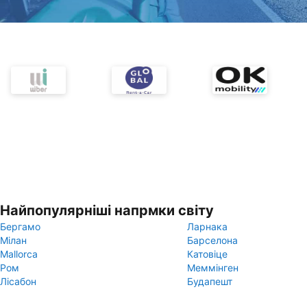
Найпопулярніші напрмки світу
Бергамо
Ларнака
Мілан
Барселона
Mallorca
Катовіце
Ром
Меммінген
Лісабон
Будапешт