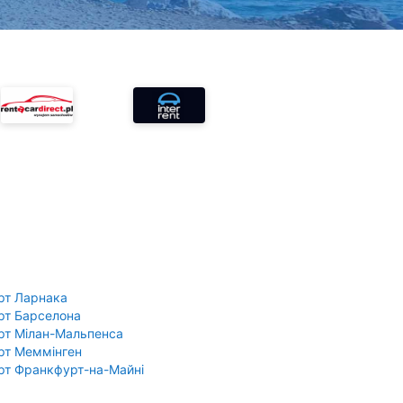
рт Ларнака
рт Барселона
рт Мілан-Мальпенса
рт Меммінген
рт Франкфурт-на-Майні