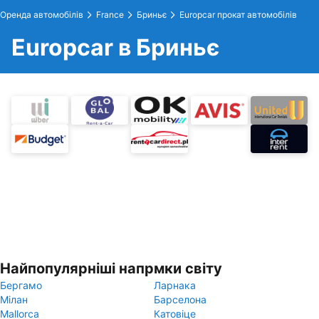
Оренда автомобілів
France
Бриньє
Europcar прокат автомобілів
Europcar в Бриньє
Найпопулярніші напрмки світу
Бергамо
Ларнака
Мілан
Барселона
Mallorca
Катовіце