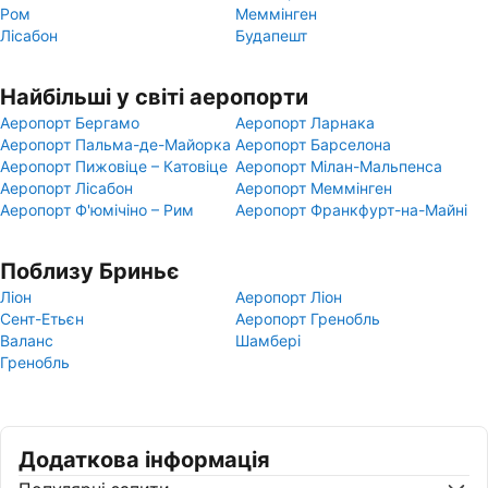
Ром
Меммінген
Лісабон
Будапешт
Найбільші у світі аеропорти
Аеропорт Бергамо
Аеропорт Ларнака
Аеропорт Пальма-де-Майорка
Аеропорт Барселона
Аеропорт Пижовіце – Катовіце
Аеропорт Мілан-Мальпенса
Аеропорт Лісабон
Аеропорт Меммінген
Аеропорт Ф'юмічіно – Рим
Аеропорт Франкфурт-на-Майні
Поблизу Бриньє
Ліон
Аеропорт Ліон
Сент-Етьєн
Аеропорт Гренобль
Валанс
Шамбері
Гренобль
Додаткова інформація