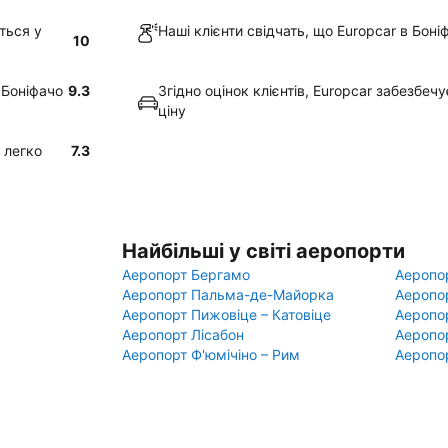
яться у
Наші клієнти свідчать, що Europcar в Боні
10
 Боніфачо
9.3
Згідно оцінок клієнтів, Europcar забезбе
ціну
 легко
7.3
Найбільші у світі аеропорти
Аеропорт Бергамо
Аеропо
Аеропорт Пальма-де-Майорка
Аеропо
Аеропорт Пижовіце – Катовіце
Аеропо
Аеропорт Лісабон
Аеропо
Аеропорт Ф'юмічіно – Рим
Аеропо