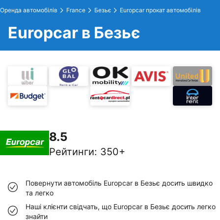
Оренда автомобілів
France
Безьє
Europcar прокат автомобілів
Europcar в Безьє
8.5
Рейтинги
:
350+
Повернути автомобіль Europcar в Безьє досить швидко
та легко
Наші клієнти свідчать, що Europcar в Безьє досить легко
знайти