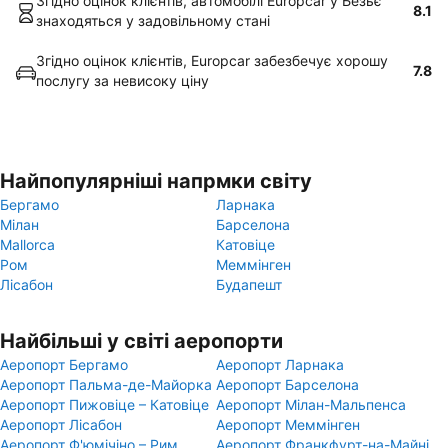
Згідно оцінок клієнтів, автомобілі Europcar у Безьє
8.1
знаходяться у задовільному стані
Згідно оцінок клієнтів, Europcar забезбечує хорошу
7.8
послугу за невисоку ціну
Найпопулярніші напрмки світу
Бергамо
Ларнака
Мілан
Барселона
Mallorca
Катовіце
Ром
Меммінген
Лісабон
Будапешт
Найбільші у світі аеропорти
Аеропорт Бергамо
Аеропорт Ларнака
Аеропорт Пальма-де-Майорка
Аеропорт Барселона
Аеропорт Пижовіце – Катовіце
Аеропорт Мілан-Мальпенса
Аеропорт Лісабон
Аеропорт Меммінген
Аеропорт Ф'юмічіно – Рим
Аеропорт Франкфурт-на-Майні