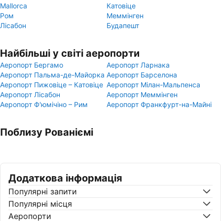
Mallorca
Катовіце
Ром
Меммінген
Лісабон
Будапешт
Найбільші у світі аеропорти
Аеропорт Бергамо
Аеропорт Ларнака
Аеропорт Пальма-де-Майорка
Аеропорт Барселона
Аеропорт Пижовіце – Катовіце
Аеропорт Мілан-Мальпенса
Аеропорт Лісабон
Аеропорт Меммінген
Аеропорт Ф'юмічіно – Рим
Аеропорт Франкфурт-на-Майні
Поблизу Рованіємі
Додаткова інформація
Популярні запити
Популярні місця
Аеропорти