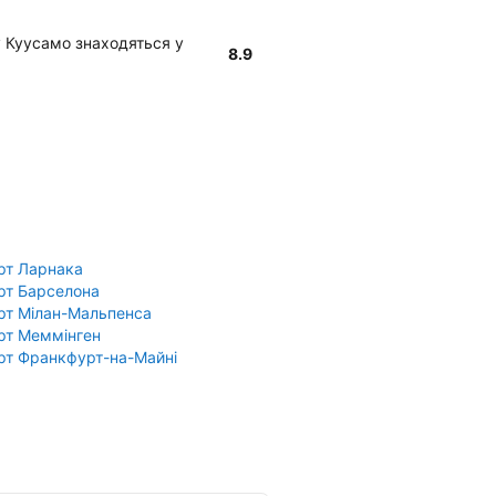
 у Куусамо знаходяться у
8.9
рт Ларнака
рт Барселона
рт Мілан-Мальпенса
рт Меммінген
рт Франкфурт-на-Майні