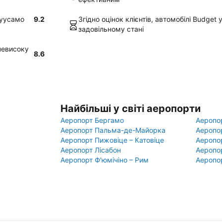
Куусамо
9.2
Згідно оцінок клієнтів, автомобілі Budget
задовільному стані
 невисоку
8.6
Найбільші у світі аеропорти
Аеропорт Бергамо
Аеропо
Аеропорт Пальма-де-Майорка
Аеропо
Аеропорт Пижовіце – Катовіце
Аеропо
Аеропорт Лісабон
Аеропо
Аеропорт Ф'юмічіно – Рим
Аеропо