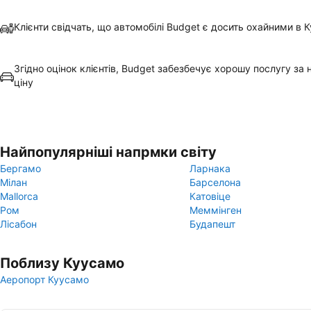
Клієнти свідчать, що автомобілі Budget є досить охайними в 
Згідно оцінок клієнтів, Budget забезбечує хорошу послугу за
ціну
Найпопулярніші напрмки світу
Бергамо
Ларнака
Мілан
Барселона
Mallorca
Катовіце
Ром
Меммінген
Лісабон
Будапешт
Поблизу Куусамо
Аеропорт Куусамо