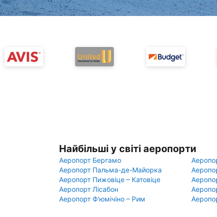
Найбільші у світі аеропорти
Аеропорт Бергамо
Аеропо
Аеропорт Пальма-де-Майорка
Аеропо
Аеропорт Пижовіце – Катовіце
Аеропо
Аеропорт Лісабон
Аеропо
Аеропорт Ф'юмічіно – Рим
Аеропо