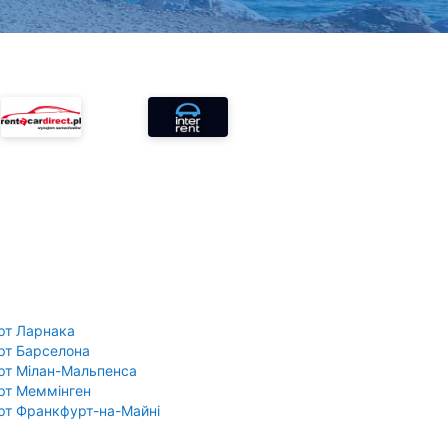
рт Ларнака
рт Барселона
рт Мілан-Мальпенса
рт Меммінген
рт Франкфурт-на-Майні