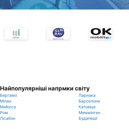
Найпопулярніші напрмки світу
Бергамо
Ларнака
Мілан
Барселона
Mallorca
Катовіце
Ром
Меммінген
Лісабон
Будапешт