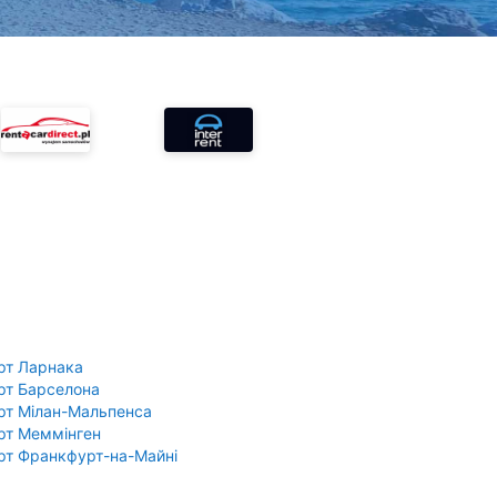
рт Ларнака
рт Барселона
рт Мілан-Мальпенса
рт Меммінген
рт Франкфурт-на-Майні