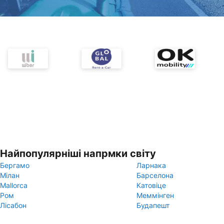
Найпопулярніші напрмки світу
Бергамо
Ларнака
Мілан
Барселона
Mallorca
Катовіце
Ром
Меммінген
Лісабон
Будапешт