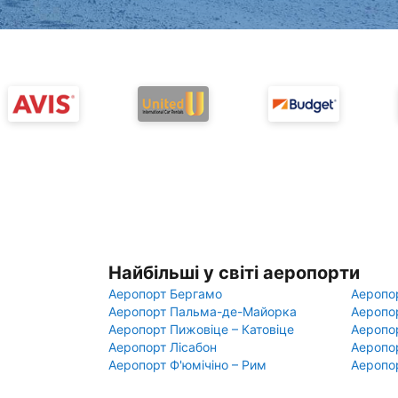
Найбільші у світі аеропорти
Аеропорт Бергамо
Аеропо
Аеропорт Пальма-де-Майорка
Аеропо
Аеропорт Пижовіце – Катовіце
Аеропо
Аеропорт Лісабон
Аеропо
Аеропорт Ф'юмічіно – Рим
Аеропо