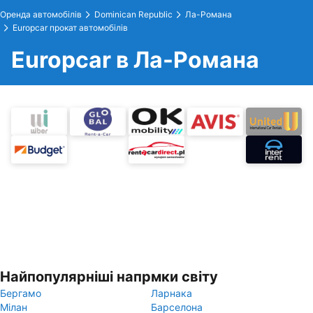
Оренда автомобілів
Dominican Republic
Ла-Романа
Europcar прокат автомобілів
Europcar в Ла-Романа
Найпопулярніші напрмки світу
Бергамо
Ларнака
Мілан
Барселона