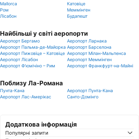
Mallorca
Катовіце
Ром
Меммінген
Лісабон
Будапешт
Найбільші у світі аеропорти
Аеропорт Бергамо
Аеропорт Ларнака
Аеропорт Пальма-де-Майорка
Аеропорт Барселона
Аеропорт Пижовіце – Катовіце
Аеропорт Мілан-Мальпенса
Аеропорт Лісабон
Аеропорт Меммінген
Аеропорт Ф'юмічіно – Рим
Аеропорт Франкфурт-на-Майні
Поблизу Ла-Романа
Пунта-Кана
Аеропорт Пунта-Кана
Аеропорт Лас-Амерікас
Санто-Домінго
Додаткова інформація
Популярні запити