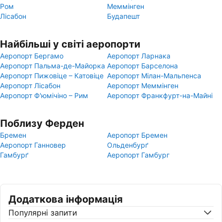
Ром
Меммінген
Лісабон
Будапешт
Найбільші у світі аеропорти
Аеропорт Бергамо
Аеропорт Ларнака
Аеропорт Пальма-де-Майорка
Аеропорт Барселона
Аеропорт Пижовіце – Катовіце
Аеропорт Мілан-Мальпенса
Аеропорт Лісабон
Аеропорт Меммінген
Аеропорт Ф'юмічіно – Рим
Аеропорт Франкфурт-на-Майні
Поблизу Ферден
Бремен
Аеропорт Бремен
Аеропорт Ганновер
Ольденбурґ
Гамбурґ
Аеропорт Гамбург
Додаткова інформація
Популярні запити