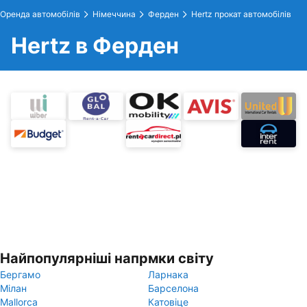
Оренда автомобілів
Німеччина
Ферден
Hertz прокат автомобілів
Hertz в Ферден
Найпопулярніші напрмки світу
Бергамо
Ларнака
Мілан
Барселона
Mallorca
Катовіце