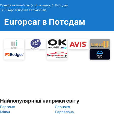
Оренда автомобілів
Німеччина
Потсдам
Europcar прокат автомобілів
Europcar в Потсдам
Найпопулярніші напрмки світу
Бергамо
Ларнака
Мілан
Барселона