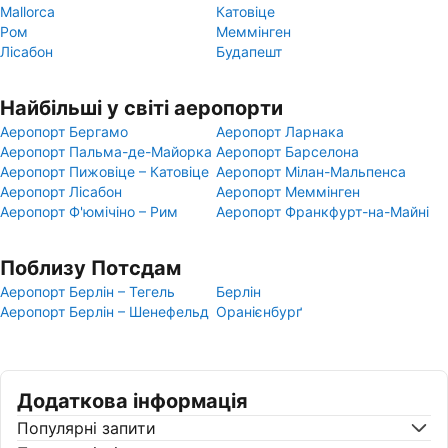
Mallorca
Катовіце
Ром
Меммінген
Лісабон
Будапешт
Найбільші у світі аеропорти
Аеропорт Бергамо
Аеропорт Ларнака
Аеропорт Пальма-де-Майорка
Аеропорт Барселона
Аеропорт Пижовіце – Катовіце
Аеропорт Мілан-Мальпенса
Аеропорт Лісабон
Аеропорт Меммінген
Аеропорт Ф'юмічіно – Рим
Аеропорт Франкфурт-на-Майні
Поблизу Потсдам
Аеропорт Берлін – Тегель
Берлін
Аеропорт Берлін – Шенефельд
Оранієнбурґ
Додаткова інформація
Популярні запити