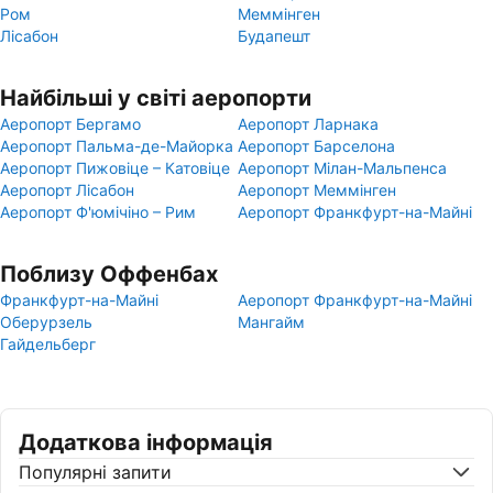
Ром
Меммінген
Лісабон
Будапешт
Найбільші у світі аеропорти
Аеропорт Бергамо
Аеропорт Ларнака
Аеропорт Пальма-де-Майорка
Аеропорт Барселона
Аеропорт Пижовіце – Катовіце
Аеропорт Мілан-Мальпенса
Аеропорт Лісабон
Аеропорт Меммінген
Аеропорт Ф'юмічіно – Рим
Аеропорт Франкфурт-на-Майні
Поблизу Оффенбах
Франкфурт-на-Майні
Аеропорт Франкфурт-на-Майні
Оберурзель
Мангайм
Гайдельберг
Додаткова інформація
Популярні запити