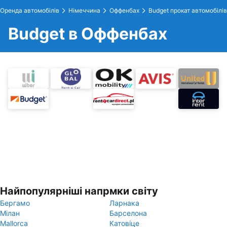
Оренда автомобілів
Німеччина
Оффенбах
Budget прокат автомобілів
Budget в Оффенбах
Найпопулярніші напрмки світу
Бергамо
Ларнака
Мілан
Барселона
Mallorca
Катовіце