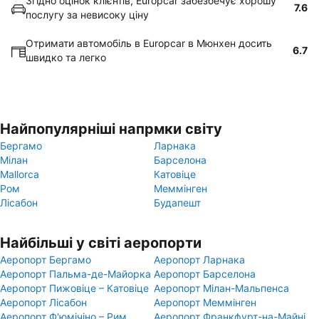
Згідно оцінок клієнтів, Europcar забезбечує хорошу
7.6
послугу за невисоку ціну
Отримати автомобіль в Europcar в Мюнхен досить
6.7
швидко та легко
Найпопулярніші напрмки світу
Бергамо
Ларнака
Мілан
Барселона
Mallorca
Катовіце
Ром
Меммінген
Лісабон
Будапешт
Найбільші у світі аеропорти
Аеропорт Бергамо
Аеропорт Ларнака
Аеропорт Пальма-де-Майорка
Аеропорт Барселона
Аеропорт Пижовіце – Катовіце
Аеропорт Мілан-Мальпенса
Аеропорт Лісабон
Аеропорт Меммінген
Аеропорт Ф'юмічіно – Рим
Аеропорт Франкфурт-на-Майні