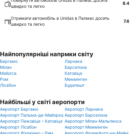
Повернути автомобіль Unidas в Палмас досить
8.4
швидко та легко
Отримати автомобіль в Unidas в Палмас досить
7.6
швидко та легко
Найпопулярніші напрмки світу
Бергамо
Ларнака
Мілан
Барселона
Mallorca
Катовіце
Ром
Меммінген
Лісабон
Будапешт
Найбільші у світі аеропорти
Аеропорт Бергамо
Аеропорт Ларнака
Аеропорт Пальма-де-Майорка
Аеропорт Барселона
Аеропорт Пижовіце – Катовіце
Аеропорт Мілан-Мальпенса
Аеропорт Лісабон
Аеропорт Меммінген
Аеропорт Ф'юмічіно – Рим
Аеропорт Франкфурт-на-Майні