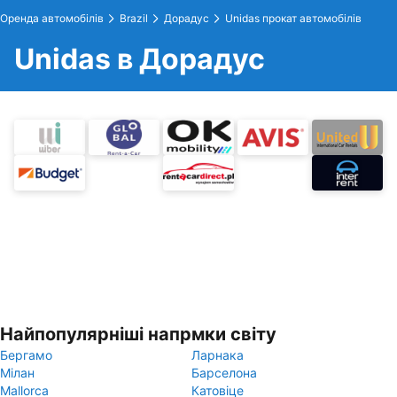
Оренда автомобілів
Brazil
Дорадус
Unidas прокат автомобілів
Unidas в Дорадус
Найпопулярніші напрмки світу
Бергамо
Ларнака
Мілан
Барселона
Mallorca
Катовіце