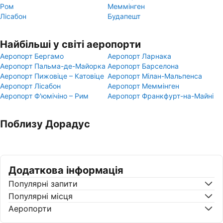
Ром
Меммінген
Лісабон
Будапешт
Найбільші у світі аеропорти
Аеропорт Бергамо
Аеропорт Ларнака
Аеропорт Пальма-де-Майорка
Аеропорт Барселона
Аеропорт Пижовіце – Катовіце
Аеропорт Мілан-Мальпенса
Аеропорт Лісабон
Аеропорт Меммінген
Аеропорт Ф'юмічіно – Рим
Аеропорт Франкфурт-на-Майні
Поблизу Дорадус
Додаткова інформація
Популярні запити
Популярні місця
Аеропорти