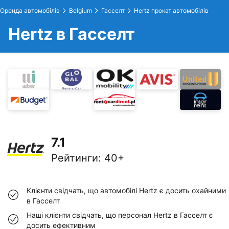
Оренда автомобілів
Belgium
Гасселт
Hertz прокат автомобілів
Hertz в Гасселт
7.1
Рейтинги
:
40+
Клієнти свідчать, що автомобілі Hertz є досить охайними
в Гасселт
Наші клієнти свідчать, що персонал Hertz в Гасселт є
досить ефективним