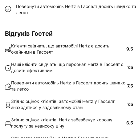
Повернути автомобіль Hertz в Гасселт досить швидко та
легко
Відгуків Гостей
Клієнти свідчать, що автомобілі Hertz є досить
9.5
охайними в Гасселт
Наші клієнти свідчать, що персонал Hertz в Гасселт є
7.5
досить ефективним
Повернути автомобіль Hertz в Гасселт досить швидко
7.5
та легко
Згідно оцінок клієнтів, автомобілі Hertz у Гасселт
7.5
знаходяться у задовільному стані
Згідно оцінок клієнтів, Hertz забезбечує хорошу
6.5
послугу за невисоку ціну