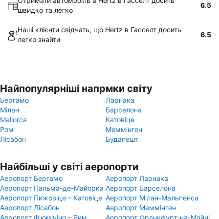
Отримати автомобіль в Hertz в Гасселт досить
6.5
швидко та легко
Наші клієнти свідчать, що Hertz в Гасселт досить
6.5
легко знайти
Найпопулярніші напрмки світу
Бергамо
Ларнака
Мілан
Барселона
Mallorca
Катовіце
Ром
Меммінген
Лісабон
Будапешт
Найбільші у світі аеропорти
Аеропорт Бергамо
Аеропорт Ларнака
Аеропорт Пальма-де-Майорка
Аеропорт Барселона
Аеропорт Пижовіце – Катовіце
Аеропорт Мілан-Мальпенса
Аеропорт Лісабон
Аеропорт Меммінген
Аеропорт Ф'юмічіно – Рим
Аеропорт Франкфурт-на-Майні