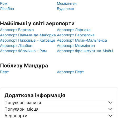
Ром
Меммінген
Лісабон
Будапешт
Найбільші у світі аеропорти
Аеропорт Бергамо
Аеропорт Ларнака
Аеропорт Пальма-де-Майорка
Аеропорт Барселона
Аеропорт Пижовіце – Катовіце
Аеропорт Мілан-Мальпенса
Аеропорт Лісабон
Аеропорт Меммінген
Аеропорт Ф'юмічіно – Рим
Аеропорт Франкфурт-на-Майні
Поблизу Мандура
Перт
Аеропорт Перт
Додаткова інформація
Популярні запити
Популярні місця
Аеропорти