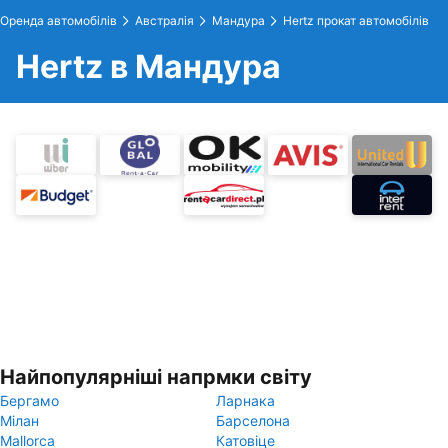
Оренда автомобілів
Австралія
Мандура
Hertz прокат автомобілів
Hertz в Мандура
Найпопулярніші напрмки світу
Бергамо
Ларнака
Мілан
Барселона
Mallorca
Катовіце