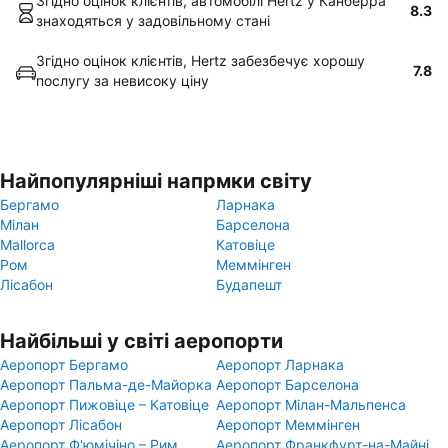
Згідно оцінок клієнтів, автомобілі Hertz у Канберра
8.3
знаходяться у задовільному стані
Згідно оцінок клієнтів, Hertz забезбечує хорошу
7.8
послугу за невисоку ціну
Найпопулярніші напрмки світу
Бергамо
Ларнака
Мілан
Барселона
Mallorca
Катовіце
Ром
Меммінген
Лісабон
Будапешт
Найбільші у світі аеропорти
Аеропорт Бергамо
Аеропорт Ларнака
Аеропорт Пальма-де-Майорка
Аеропорт Барселона
Аеропорт Пижовіце – Катовіце
Аеропорт Мілан-Мальпенса
Аеропорт Лісабон
Аеропорт Меммінген
Аеропорт Ф'юмічіно – Рим
Аеропорт Франкфурт-на-Майні