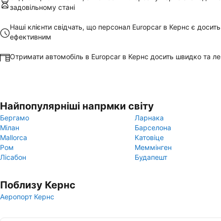
задовільному стані
Наші клієнти свідчать, що персонал Europcar в Кернс є досить
ефективним
Отримати автомобіль в Europcar в Кернс досить швидко та ле
Найпопулярніші напрмки світу
Бергамо
Ларнака
Мілан
Барселона
Mallorca
Катовіце
Ром
Меммінген
Лісабон
Будапешт
Поблизу Кернс
Аеропорт Кернс