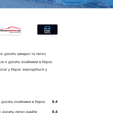
нс досить швидко та легко
pcar є досить охайними в Кернс
ropcar у Кернс знаходяться у
 є досить охайними в Кернс
9.4
с досить легко знайти
9.4