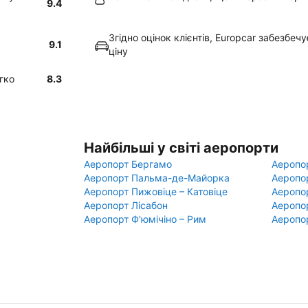
9.4
Згідно оцінок клієнтів, Europcar забезбе
9.1
ціну
гко
8.3
Найбільші у світі аеропорти
Аеропорт Бергамо
Аеропо
Аеропорт Пальма-де-Майорка
Аеропо
Аеропорт Пижовіце – Катовіце
Аеропо
Аеропорт Лісабон
Аеропо
Аеропорт Ф'юмічіно – Рим
Аеропо