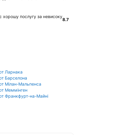
чує хорошу послугу за невисоку
8.7
рт Ларнака
рт Барселона
рт Мілан-Мальпенса
рт Меммінген
рт Франкфурт-на-Майні