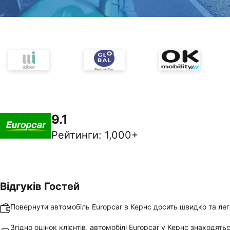
9.1
Рейтинги
:
1,000+
Відгуків Гостей
Повернути автомобіль Europcar в Кернс досить швидко та ле
Згідно оцінок клієнтів, автомобілі Europcar у Кернс знаходять