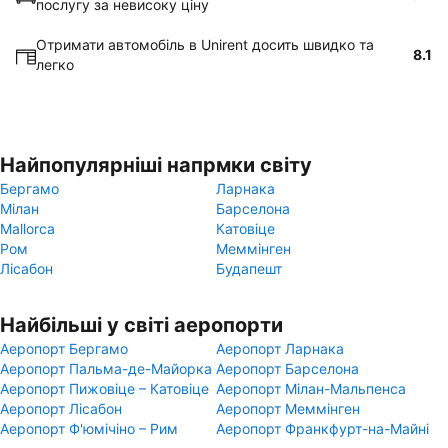
послугу за невисоку ціну
Отримати автомобіль в Unirent досить швидко та
8.1
легко
Найпопулярніші напрмки світу
Бергамо
Ларнака
Мілан
Барселона
Mallorca
Катовіце
Ром
Меммінген
Лісабон
Будапешт
Найбільші у світі аеропорти
Аеропорт Бергамо
Аеропорт Ларнака
Аеропорт Пальма-де-Майорка
Аеропорт Барселона
Аеропорт Пижовіце – Катовіце
Аеропорт Мілан-Мальпенса
Аеропорт Лісабон
Аеропорт Меммінген
Аеропорт Ф'юмічіно – Рим
Аеропорт Франкфурт-на-Майні