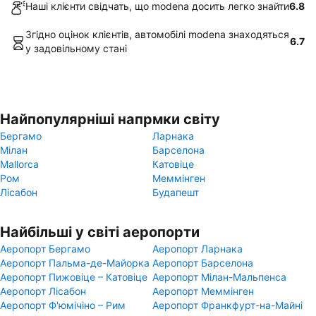
Наші клієнти свідчать, що modena досить легко знайти
6.8
Згідно оцінок клієнтів, автомобілі modena знаходяться
6.7
у задовільному стані
Найпопулярніші напрмки світу
Бергамо
Ларнака
Мілан
Барселона
Mallorca
Катовіце
Ром
Меммінген
Лісабон
Будапешт
Найбільші у світі аеропорти
Аеропорт Бергамо
Аеропорт Ларнака
Аеропорт Пальма-де-Майорка
Аеропорт Барселона
Аеропорт Пижовіце – Катовіце
Аеропорт Мілан-Мальпенса
Аеропорт Лісабон
Аеропорт Меммінген
Аеропорт Ф'юмічіно – Рим
Аеропорт Франкфурт-на-Майні