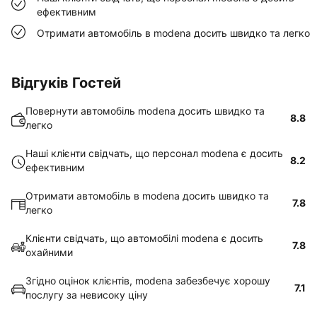
ефективним
Отримати автомобіль в modena досить швидко та легко
Відгуків Гостей
Повернути автомобіль modena досить швидко та
8.8
легко
Наші клієнти свідчать, що персонал modena є досить
8.2
ефективним
Отримати автомобіль в modena досить швидко та
7.8
легко
Клієнти свідчать, що автомобілі modena є досить
7.8
охайними
Згідно оцінок клієнтів, modena забезбечує хорошу
7.1
послугу за невисоку ціну