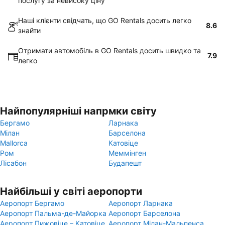
послугу за невисоку ціну
Наші клієнти свідчать, що GO Rentals досить легко
8.6
знайти
Отримати автомобіль в GO Rentals досить швидко та
7.9
легко
Найпопулярніші напрмки світу
Бергамо
Ларнака
Мілан
Барселона
Mallorca
Катовіце
Ром
Меммінген
Лісабон
Будапешт
Найбільші у світі аеропорти
Аеропорт Бергамо
Аеропорт Ларнака
Аеропорт Пальма-де-Майорка
Аеропорт Барселона
Аеропорт Пижовіце – Катовіце
Аеропорт Мілан-Мальпенса