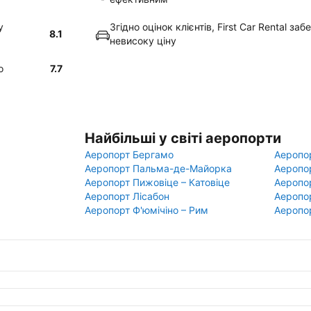
у
Згідно оцінок клієнтів, First Car Rental з
8.1
невисоку ціну
о
7.7
Найбільші у світі аеропорти
Аеропорт Бергамо
Аеропо
Аеропорт Пальма-де-Майорка
Аеропо
Аеропорт Пижовіце – Катовіце
Аеропо
Аеропорт Лісабон
Аеропо
Аеропорт Ф'юмічіно – Рим
Аеропо