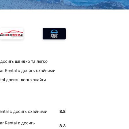
l досить швидко та легко
Car Rental є досить охайними
ntal досить легко знайти
Rental є досить охайними
8.8
ar Rental є досить
8.3