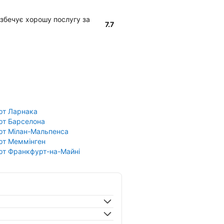
абезбечує хорошу послугу за
7.7
рт Ларнака
рт Барселона
рт Мілан-Мальпенса
рт Меммінген
рт Франкфурт-на-Майні