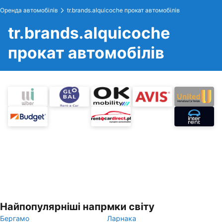
Оренда автомобілів
tr.brands.alquicoche прокат автомобілів
tr.brands.alquicoche
прокат автомобілів
Найпопулярніші напрмки світу
Бергамо
Ларнака