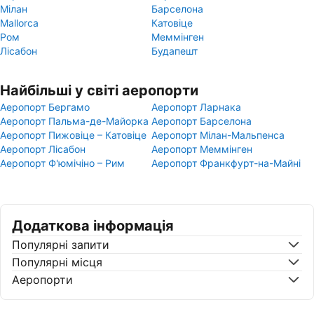
Мілан
Барселона
Mallorca
Катовіце
Ром
Меммінген
Лісабон
Будапешт
Найбільші у світі аеропорти
Аеропорт Бергамо
Аеропорт Ларнака
Аеропорт Пальма-де-Майорка
Аеропорт Барселона
Аеропорт Пижовіце – Катовіце
Аеропорт Мілан-Мальпенса
Аеропорт Лісабон
Аеропорт Меммінген
Аеропорт Ф'юмічіно – Рим
Аеропорт Франкфурт-на-Майні
Додаткова інформація
Популярні запити
Популярні місця
Аеропорти