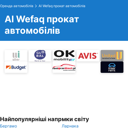
Оренда автомобілів
Al Wefaq прокат автомобілів
Al Wefaq прокат
автомобілів
Найпопулярніші напрмки світу
Бергамо
Ларнака