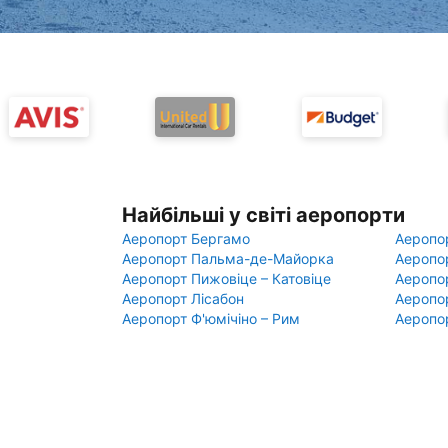
Найбільші у світі аеропорти
Аеропорт Бергамо
Аеропо
Аеропорт Пальма-де-Майорка
Аеропо
Аеропорт Пижовіце – Катовіце
Аеропо
Аеропорт Лісабон
Аеропо
Аеропорт Ф'юмічіно – Рим
Аеропо