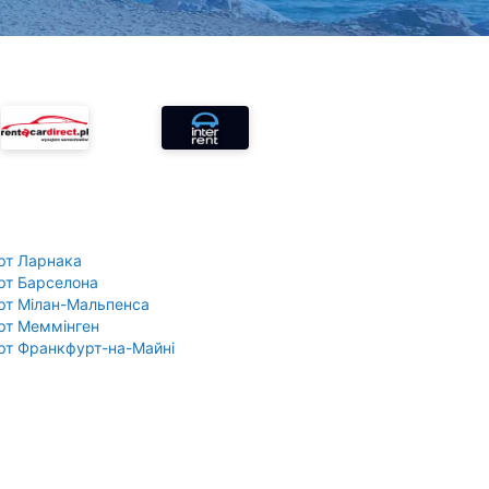
рт Ларнака
рт Барселона
рт Мілан-Мальпенса
рт Меммінген
рт Франкфурт-на-Майні