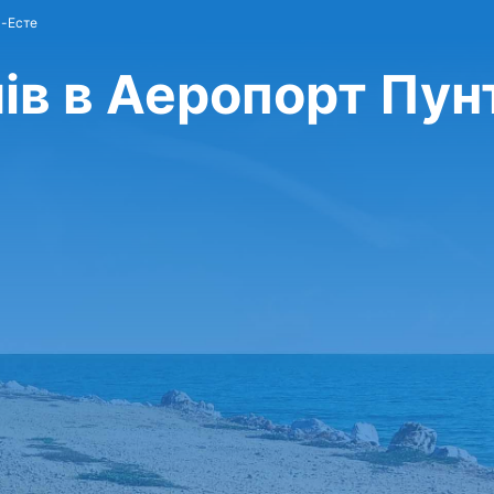
ь-Есте
ів в Аеропорт Пун