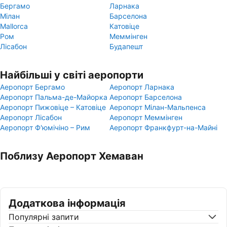
Бергамо
Ларнака
Мілан
Барселона
Mallorca
Катовіце
Ром
Меммінген
Лісабон
Будапешт
Найбільші у світі аеропорти
Аеропорт Бергамо
Аеропорт Ларнака
Аеропорт Пальма-де-Майорка
Аеропорт Барселона
Аеропорт Пижовіце – Катовіце
Аеропорт Мілан-Мальпенса
Аеропорт Лісабон
Аеропорт Меммінген
Аеропорт Ф'юмічіно – Рим
Аеропорт Франкфурт-на-Майні
Поблизу Аеропорт Хемаван
Додаткова інформація
Популярні запити