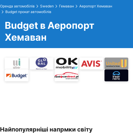
Оренда автомобілів
Sweden
Гемаван
Аеропорт Хемаван
Budget прокат автомобілів
Budget в Аеропорт
Хемаван
Найпопулярніші напрмки світу