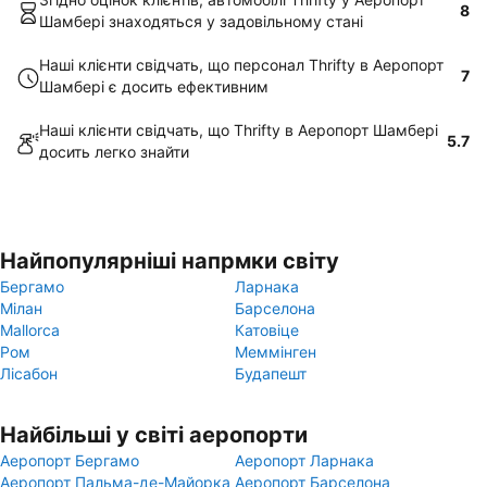
8
Шамбері знаходяться у задовільному стані
Наші клієнти свідчать, що персонал Thrifty в Аеропорт
7
Шамбері є досить ефективним
Наші клієнти свідчать, що Thrifty в Аеропорт Шамбері
5.7
досить легко знайти
Найпопулярніші напрмки світу
Бергамо
Ларнака
Мілан
Барселона
Mallorca
Катовіце
Ром
Меммінген
Лісабон
Будапешт
Найбільші у світі аеропорти
Аеропорт Бергамо
Аеропорт Ларнака
Аеропорт Пальма-де-Майорка
Аеропорт Барселона