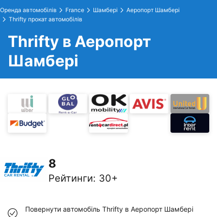
Оренда автомобілів
France
Шамбері
Аеропорт Шамбері
Thrifty прокат автомобілів
Thrifty в Аеропорт
Шамбері
8
Рейтинги
:
30+
Повернути автомобіль Thrifty в Аеропорт Шамбері