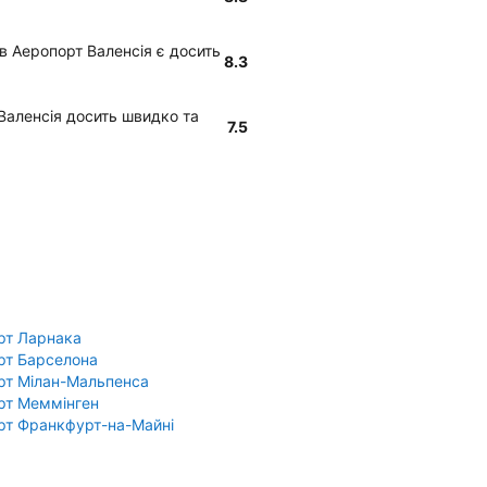
 в Аеропорт Валенсія є досить
8.3
 Валенсія досить швидко та
7.5
рт Ларнака
рт Барселона
рт Мілан-Мальпенса
рт Меммінген
рт Франкфурт-на-Майні