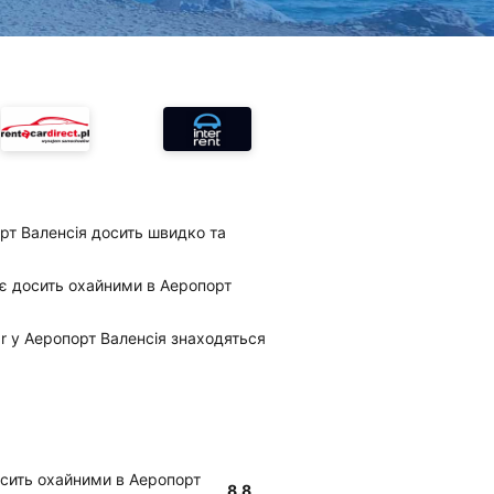
орт Валенсія досить швидко та
r є досить охайними в Аеропорт
lar у Аеропорт Валенсія знаходяться
досить охайними в Аеропорт
8.8