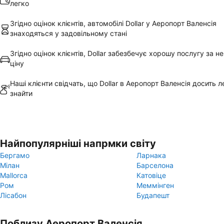
легко
Згідно оцінок клієнтів, автомобілі Dollar у Аеропорт Валенсія
знаходяться у задовільному стані
Згідно оцінок клієнтів, Dollar забезбечує хорошу послугу за н
ціну
Наші клієнти свідчать, що Dollar в Аеропорт Валенсія досить л
знайти
Найпопулярніші напрмки світу
Бергамо
Ларнака
Мілан
Барселона
Mallorca
Катовіце
Ром
Меммінген
Лісабон
Будапешт
Поблизу Аеропорт Валенсія