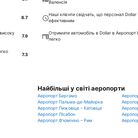
Валенсія
Наші клієнти свідчать, що персонал Dollar
8.7
ефективним
евисоку
Отримати автомобіль в Dollar в Аеропорт
7.9
легко
егко
7.3
Найбільші у світі аеропорти
Аеропорт Бергамо
Аеропо
Аеропорт Пальма-де-Майорка
Аеропо
Аеропорт Пижовіце – Катовіце
Аеропо
Аеропорт Лісабон
Аеропо
Аеропорт Ф'юмічіно – Рим
Аеропо