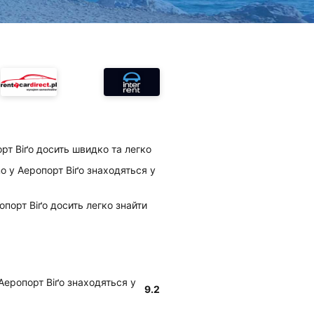
рт Віґо досить швидко та легко
amo у Аеропорт Віґо знаходяться у
опорт Віґо досить легко знайти
у Аеропорт Віґо знаходяться у
9.2