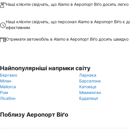
Наші клієнти свідчать, що Alamo в Аеропорт Віґо досить легко
Наші клієнти свідчать, що персонал Alamo в Аеропорт Віґо є д
ефективним
Отримати автомобіль в Alamo в Аеропорт Віґо досить швидко 
Найпопулярніші напрмки світу
Бергамо
Ларнака
Мілан
Барселона
Mallorca
Катовіце
Ром
Меммінген
Лісабон
Будапешт
Поблизу Аеропорт Віґо