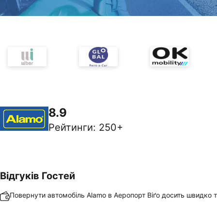
8.9
Рейтинги
:
250+
Відгуків Гостей
Повернути автомобіль Alamo в Аеропорт Віґо досить швидко т