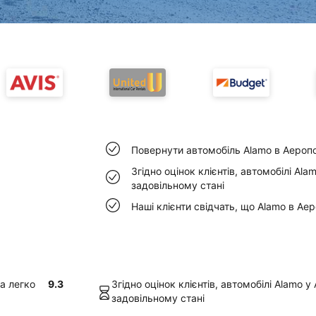
Повернути автомобіль Alamo в Аеропо
Згідно оцінок клієнтів, автомобілі Al
задовільному стані
Наші клієнти свідчать, що Alamo в Аер
а легко
9.3
Згідно оцінок клієнтів, автомобілі Alamo 
задовільному стані